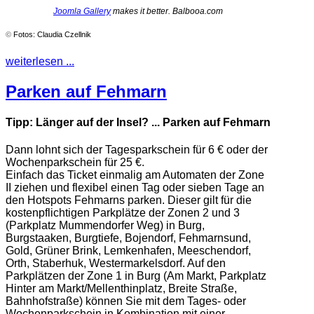
Joomla Gallery
makes it better. Balbooa.com
©
Fotos: Claudia Czellnik
weiterlesen ...
Parken auf Fehmarn
Tipp: Länger auf der Insel? ... Parken auf Fehmarn
Dann lohnt sich der Tagesparkschein für 6 € oder der
Wochenparkschein für 25 €.
Einfach das Ticket einmalig am Automaten der Zone
II ziehen und flexibel einen Tag oder sieben Tage an
den Hotspots Fehmarns parken. Dieser gilt für die
kostenpflichtigen Parkplätze der Zonen 2 und 3
(Parkplatz Mummendorfer Weg) in Burg,
Burgstaaken, Burgtiefe, Bojendorf, Fehmarnsund,
Gold, Grüner Brink, Lemkenhafen, Meeschendorf,
Orth, Staberhuk, Westermarkelsdorf. Auf den
Parkplätzen der Zone 1 in Burg (Am Markt, Parkplatz
Hinter am Markt/Mellenthinplatz, Breite Straße,
Bahnhofstraße) können Sie mit dem Tages- oder
Wochenparkschein in Kombination mit einer