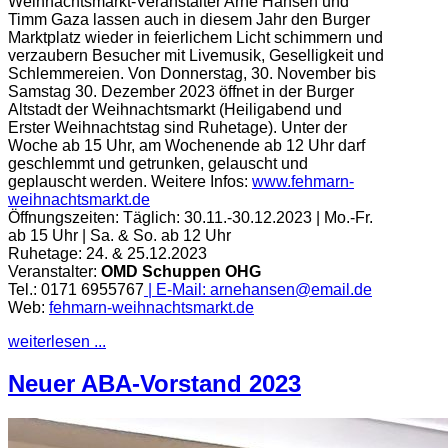
Weihnachtsmarkt-Veranstalter Arne Hansen und
Timm Gaza lassen auch in diesem Jahr den Burger
Marktplatz wieder in feierlichem Licht schimmern und
verzaubern Besucher mit Livemusik, Geselligkeit und
Schlemmereien. Von Donnerstag, 30. November bis
Samstag 30. Dezember 2023 öffnet in der Burger
Altstadt der Weihnachtsmarkt (Heiligabend und
Erster Weihnachtstag sind Ruhetage). Unter der
Woche ab 15 Uhr, am Wochenende ab 12 Uhr darf
geschlemmt und getrunken, gelauscht und
geplauscht werden.
Weitere Infos:
www.fehmarn-
weihnachtsmarkt.de
Öffnungszeiten:
Täglich: 30.11.-30.12.2023 | Mo.-Fr.
ab 15 Uhr | Sa. & So. ab 12 Uhr
Ruhetage: 24. & 25.12.2023
Veranstalter:
OMD Schuppen OHG
Tel.: 0171 6955767
| E-Mail:
arnehansen@email.de
Web:
fehmarn-weihnachtsmarkt.de
weiterlesen ...
Neuer ABA-Vorstand 2023