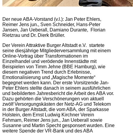
Der neue ABA-Vorstand (v.l.): Jan Peter Ehlers,
Reimer Jens jun., Sven Schneider, Hans-Peter
Jansen, Jan Ueberall, Damiano Durante, Florian
Rietzrau und Dr. Dierk Brüller.
Der Verein Attraktive Burger Altstadt e.V. startete
seine diesjährige Mitgliederversammlung mit einem
Online-Vortrag über Transformationen im
Einzelhandel und verödende Innenstädte mit
Beispielen von Timm Jehne (BBE Hamburg), wie
diesem negativen Trend durch Erlebnisse,
Emotionalisierung und „Magische Momente“
begegnet werden kann. Der erste Vorsitzende Jan-
Peter Ehlers stellte danach in seinem ausführlichen
und bebilderten Jahresbericht die Arbeit des ABA vor.
Dazu gehörten die Verschönerungen von aktuell
zwölf Versorgungskästen der Netz-AG und Telekom
in der Burger Altstadt, die vom ABA, der Sparkasse
Holstein, dem Ernst Ludwig Kirchner Verein
Fehmarn, Reimer Jens jun., Jan Ueberall sowie
Susanne und Martin Specht gesponsert wurden. Eine
weitere Spende der VR-Bank und des ABA