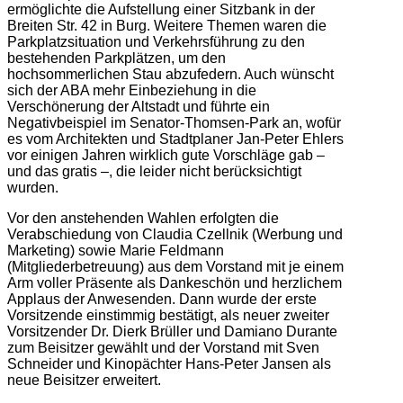
ermöglichte die Aufstellung einer Sitzbank in der
Breiten Str. 42 in Burg. Weitere Themen waren die
Parkplatzsituation und Verkehrsführung zu den
bestehenden Parkplätzen, um den
hochsommerlichen Stau abzufedern. Auch wünscht
sich der ABA mehr Einbeziehung in die
Verschönerung der Altstadt und führte ein
Negativbeispiel im Senator-Thomsen-Park an, wofür
es vom Architekten und Stadtplaner Jan-Peter Ehlers
vor einigen Jahren wirklich gute Vorschläge gab –
und das gratis –, die leider nicht berücksichtigt
wurden.
Vor den anstehenden Wahlen erfolgten die
Verabschiedung von Claudia Czellnik (Werbung und
Marketing) sowie Marie Feldmann
(Mitgliederbetreuung) aus dem Vorstand mit je einem
Arm voller Präsente als Dankeschön und herzlichem
Applaus der Anwesenden. Dann wurde der erste
Vorsitzende einstimmig bestätigt, als neuer zweiter
Vorsitzender Dr. Dierk Brüller und Damiano Durante
zum Beisitzer gewählt und der Vorstand mit Sven
Schneider und Kinopächter Hans-Peter Jansen als
neue Beisitzer erweitert.