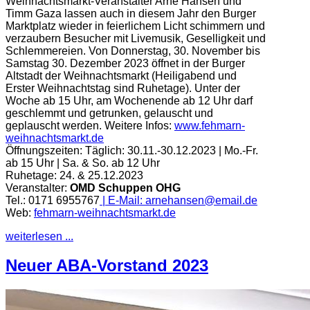
Weihnachtsmarkt-Veranstalter Arne Hansen und
Timm Gaza lassen auch in diesem Jahr den Burger
Marktplatz wieder in feierlichem Licht schimmern und
verzaubern Besucher mit Livemusik, Geselligkeit und
Schlemmereien. Von Donnerstag, 30. November bis
Samstag 30. Dezember 2023 öffnet in der Burger
Altstadt der Weihnachtsmarkt (Heiligabend und
Erster Weihnachtstag sind Ruhetage). Unter der
Woche ab 15 Uhr, am Wochenende ab 12 Uhr darf
geschlemmt und getrunken, gelauscht und
geplauscht werden.
Weitere Infos:
www.fehmarn-
weihnachtsmarkt.de
Öffnungszeiten:
Täglich: 30.11.-30.12.2023 | Mo.-Fr.
ab 15 Uhr | Sa. & So. ab 12 Uhr
Ruhetage: 24. & 25.12.2023
Veranstalter:
OMD Schuppen OHG
Tel.: 0171 6955767
| E-Mail:
arnehansen@email.de
Web:
fehmarn-weihnachtsmarkt.de
weiterlesen ...
Neuer ABA-Vorstand 2023