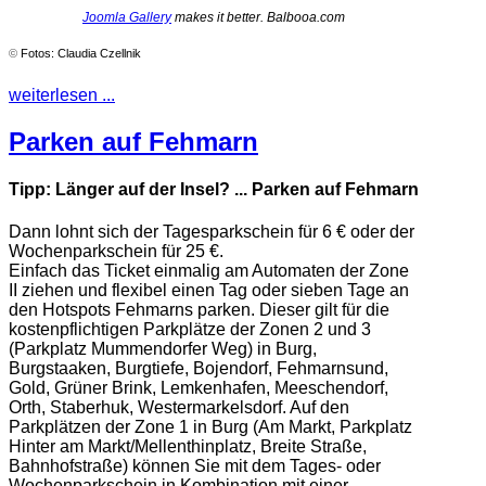
Joomla Gallery
makes it better. Balbooa.com
©
Fotos: Claudia Czellnik
weiterlesen ...
Parken auf Fehmarn
Tipp: Länger auf der Insel? ... Parken auf Fehmarn
Dann lohnt sich der Tagesparkschein für 6 € oder der
Wochenparkschein für 25 €.
Einfach das Ticket einmalig am Automaten der Zone
II ziehen und flexibel einen Tag oder sieben Tage an
den Hotspots Fehmarns parken. Dieser gilt für die
kostenpflichtigen Parkplätze der Zonen 2 und 3
(Parkplatz Mummendorfer Weg) in Burg,
Burgstaaken, Burgtiefe, Bojendorf, Fehmarnsund,
Gold, Grüner Brink, Lemkenhafen, Meeschendorf,
Orth, Staberhuk, Westermarkelsdorf. Auf den
Parkplätzen der Zone 1 in Burg (Am Markt, Parkplatz
Hinter am Markt/Mellenthinplatz, Breite Straße,
Bahnhofstraße) können Sie mit dem Tages- oder
Wochenparkschein in Kombination mit einer