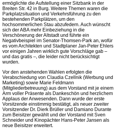
ermöglichte die Aufstellung einer Sitzbank in der
Breiten Str. 42 in Burg. Weitere Themen waren die
Parkplatzsituation und Verkehrsführung zu den
bestehenden Parkplätzen, um den
hochsommerlichen Stau abzufedern. Auch wünscht
sich der ABA mehr Einbeziehung in die
Verschönerung der Altstadt und führte ein
Negativbeispiel im Senator-Thomsen-Park an, wofür
es vom Architekten und Stadtplaner Jan-Peter Ehlers
vor einigen Jahren wirklich gute Vorschläge gab –
und das gratis –, die leider nicht berücksichtigt
wurden.
Vor den anstehenden Wahlen erfolgten die
Verabschiedung von Claudia Czellnik (Werbung und
Marketing) sowie Marie Feldmann
(Mitgliederbetreuung) aus dem Vorstand mit je einem
Arm voller Präsente als Dankeschön und herzlichem
Applaus der Anwesenden. Dann wurde der erste
Vorsitzende einstimmig bestätigt, als neuer zweiter
Vorsitzender Dr. Dierk Brüller und Damiano Durante
zum Beisitzer gewählt und der Vorstand mit Sven
Schneider und Kinopächter Hans-Peter Jansen als
neue Beisitzer erweitert.