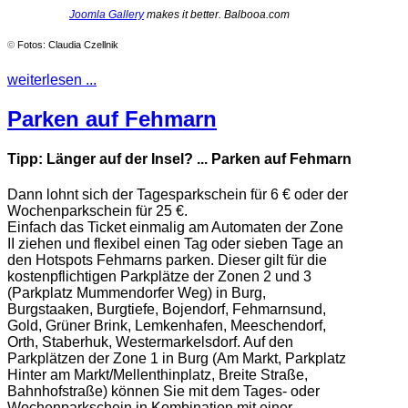
Joomla Gallery
makes it better. Balbooa.com
©
Fotos: Claudia Czellnik
weiterlesen ...
Parken auf Fehmarn
Tipp: Länger auf der Insel? ... Parken auf Fehmarn
Dann lohnt sich der Tagesparkschein für 6 € oder der
Wochenparkschein für 25 €.
Einfach das Ticket einmalig am Automaten der Zone
II ziehen und flexibel einen Tag oder sieben Tage an
den Hotspots Fehmarns parken. Dieser gilt für die
kostenpflichtigen Parkplätze der Zonen 2 und 3
(Parkplatz Mummendorfer Weg) in Burg,
Burgstaaken, Burgtiefe, Bojendorf, Fehmarnsund,
Gold, Grüner Brink, Lemkenhafen, Meeschendorf,
Orth, Staberhuk, Westermarkelsdorf. Auf den
Parkplätzen der Zone 1 in Burg (Am Markt, Parkplatz
Hinter am Markt/Mellenthinplatz, Breite Straße,
Bahnhofstraße) können Sie mit dem Tages- oder
Wochenparkschein in Kombination mit einer