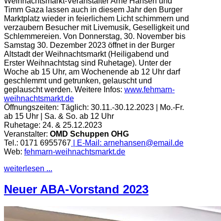
Weihnachtsmarkt-Veranstalter Arne Hansen und
Timm Gaza lassen auch in diesem Jahr den Burger
Marktplatz wieder in feierlichem Licht schimmern und
verzaubern Besucher mit Livemusik, Geselligkeit und
Schlemmereien. Von Donnerstag, 30. November bis
Samstag 30. Dezember 2023 öffnet in der Burger
Altstadt der Weihnachtsmarkt (Heiligabend und
Erster Weihnachtstag sind Ruhetage). Unter der
Woche ab 15 Uhr, am Wochenende ab 12 Uhr darf
geschlemmt und getrunken, gelauscht und
geplauscht werden.
Weitere Infos:
www.fehmarn-
weihnachtsmarkt.de
Öffnungszeiten:
Täglich: 30.11.-30.12.2023 | Mo.-Fr.
ab 15 Uhr | Sa. & So. ab 12 Uhr
Ruhetage: 24. & 25.12.2023
Veranstalter:
OMD Schuppen OHG
Tel.: 0171 6955767
| E-Mail:
arnehansen@email.de
Web:
fehmarn-weihnachtsmarkt.de
weiterlesen ...
Neuer ABA-Vorstand 2023