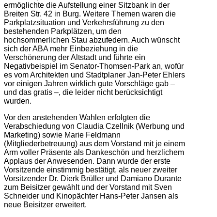
ermöglichte die Aufstellung einer Sitzbank in der
Breiten Str. 42 in Burg. Weitere Themen waren die
Parkplatzsituation und Verkehrsführung zu den
bestehenden Parkplätzen, um den
hochsommerlichen Stau abzufedern. Auch wünscht
sich der ABA mehr Einbeziehung in die
Verschönerung der Altstadt und führte ein
Negativbeispiel im Senator-Thomsen-Park an, wofür
es vom Architekten und Stadtplaner Jan-Peter Ehlers
vor einigen Jahren wirklich gute Vorschläge gab –
und das gratis –, die leider nicht berücksichtigt
wurden.
Vor den anstehenden Wahlen erfolgten die
Verabschiedung von Claudia Czellnik (Werbung und
Marketing) sowie Marie Feldmann
(Mitgliederbetreuung) aus dem Vorstand mit je einem
Arm voller Präsente als Dankeschön und herzlichem
Applaus der Anwesenden. Dann wurde der erste
Vorsitzende einstimmig bestätigt, als neuer zweiter
Vorsitzender Dr. Dierk Brüller und Damiano Durante
zum Beisitzer gewählt und der Vorstand mit Sven
Schneider und Kinopächter Hans-Peter Jansen als
neue Beisitzer erweitert.