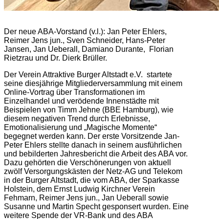
Der neue ABA-Vorstand (v.l.): Jan Peter Ehlers,
Reimer Jens jun., Sven Schneider, Hans-Peter
Jansen, Jan Ueberall, Damiano Durante, Florian
Rietzrau und Dr. Dierk Brüller.
Der Verein Attraktive Burger Altstadt e.V. startete
seine diesjährige Mitgliederversammlung mit einem
Online-Vortrag über Transformationen im
Einzelhandel und verödende Innenstädte mit
Beispielen von Timm Jehne (BBE Hamburg), wie
diesem negativen Trend durch Erlebnisse,
Emotionalisierung und „Magische Momente“
begegnet werden kann. Der erste Vorsitzende Jan-
Peter Ehlers stellte danach in seinem ausführlichen
und bebilderten Jahresbericht die Arbeit des ABA vor.
Dazu gehörten die Verschönerungen von aktuell
zwölf Versorgungskästen der Netz-AG und Telekom
in der Burger Altstadt, die vom ABA, der Sparkasse
Holstein, dem Ernst Ludwig Kirchner Verein
Fehmarn, Reimer Jens jun., Jan Ueberall sowie
Susanne und Martin Specht gesponsert wurden. Eine
weitere Spende der VR-Bank und des ABA