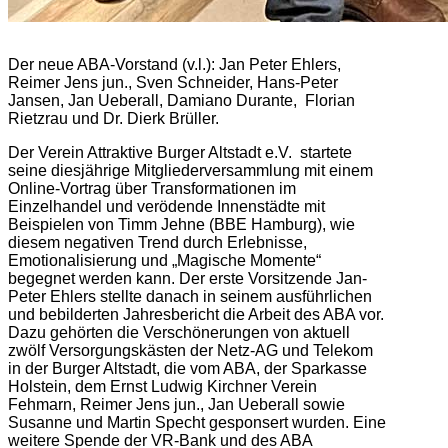
Der neue ABA-Vorstand (v.l.): Jan Peter Ehlers,
Reimer Jens jun., Sven Schneider, Hans-Peter
Jansen, Jan Ueberall, Damiano Durante, Florian
Rietzrau und Dr. Dierk Brüller.
Der Verein Attraktive Burger Altstadt e.V. startete
seine diesjährige Mitgliederversammlung mit einem
Online-Vortrag über Transformationen im
Einzelhandel und verödende Innenstädte mit
Beispielen von Timm Jehne (BBE Hamburg), wie
diesem negativen Trend durch Erlebnisse,
Emotionalisierung und „Magische Momente“
begegnet werden kann. Der erste Vorsitzende Jan-
Peter Ehlers stellte danach in seinem ausführlichen
und bebilderten Jahresbericht die Arbeit des ABA vor.
Dazu gehörten die Verschönerungen von aktuell
zwölf Versorgungskästen der Netz-AG und Telekom
in der Burger Altstadt, die vom ABA, der Sparkasse
Holstein, dem Ernst Ludwig Kirchner Verein
Fehmarn, Reimer Jens jun., Jan Ueberall sowie
Susanne und Martin Specht gesponsert wurden. Eine
weitere Spende der VR-Bank und des ABA