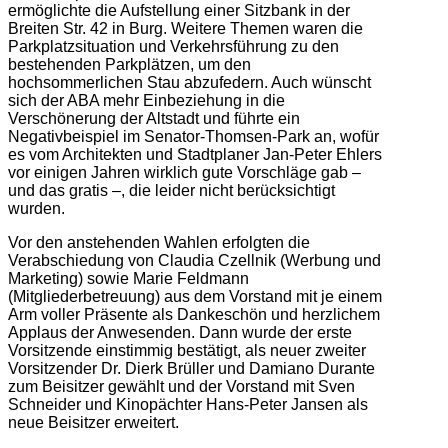
ermöglichte die Aufstellung einer Sitzbank in der
Breiten Str. 42 in Burg. Weitere Themen waren die
Parkplatzsituation und Verkehrsführung zu den
bestehenden Parkplätzen, um den
hochsommerlichen Stau abzufedern. Auch wünscht
sich der ABA mehr Einbeziehung in die
Verschönerung der Altstadt und führte ein
Negativbeispiel im Senator-Thomsen-Park an, wofür
es vom Architekten und Stadtplaner Jan-Peter Ehlers
vor einigen Jahren wirklich gute Vorschläge gab –
und das gratis –, die leider nicht berücksichtigt
wurden.
Vor den anstehenden Wahlen erfolgten die
Verabschiedung von Claudia Czellnik (Werbung und
Marketing) sowie Marie Feldmann
(Mitgliederbetreuung) aus dem Vorstand mit je einem
Arm voller Präsente als Dankeschön und herzlichem
Applaus der Anwesenden. Dann wurde der erste
Vorsitzende einstimmig bestätigt, als neuer zweiter
Vorsitzender Dr. Dierk Brüller und Damiano Durante
zum Beisitzer gewählt und der Vorstand mit Sven
Schneider und Kinopächter Hans-Peter Jansen als
neue Beisitzer erweitert.