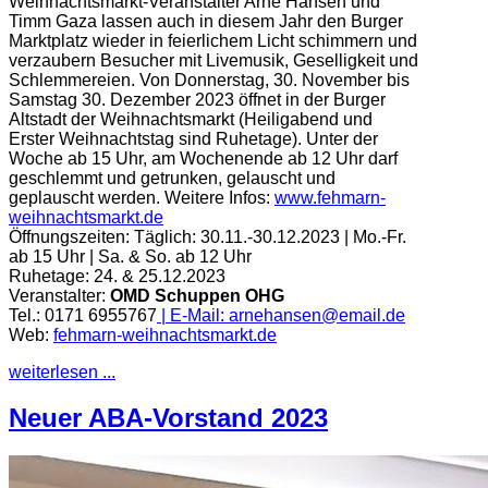
Weihnachtsmarkt-Veranstalter Arne Hansen und
Timm Gaza lassen auch in diesem Jahr den Burger
Marktplatz wieder in feierlichem Licht schimmern und
verzaubern Besucher mit Livemusik, Geselligkeit und
Schlemmereien. Von Donnerstag, 30. November bis
Samstag 30. Dezember 2023 öffnet in der Burger
Altstadt der Weihnachtsmarkt (Heiligabend und
Erster Weihnachtstag sind Ruhetage). Unter der
Woche ab 15 Uhr, am Wochenende ab 12 Uhr darf
geschlemmt und getrunken, gelauscht und
geplauscht werden.
Weitere Infos:
www.fehmarn-
weihnachtsmarkt.de
Öffnungszeiten:
Täglich: 30.11.-30.12.2023 | Mo.-Fr.
ab 15 Uhr | Sa. & So. ab 12 Uhr
Ruhetage: 24. & 25.12.2023
Veranstalter:
OMD Schuppen OHG
Tel.: 0171 6955767
| E-Mail:
arnehansen@email.de
Web:
fehmarn-weihnachtsmarkt.de
weiterlesen ...
Neuer ABA-Vorstand 2023