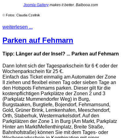
Joomla Gallery
makes it better. Balbooa.com
©
Fotos: Claudia Czellnik
weiterlesen ...
Parken auf Fehmarn
Tipp: Länger auf der Insel? ... Parken auf Fehmarn
Dann lohnt sich der Tagesparkschein für 6 € oder der
Wochenparkschein für 25 €.
Einfach das Ticket einmalig am Automaten der Zone
II ziehen und flexibel einen Tag oder sieben Tage an
den Hotspots Fehmarns parken. Dieser gilt für die
kostenpflichtigen Parkplätze der Zonen 2 und 3
(Parkplatz Mummendorfer Weg) in Burg,
Burgstaaken, Burgtiefe, Bojendorf, Fehmarnsund,
Gold, Grüner Brink, Lemkenhafen, Meeschendorf,
Orth, Staberhuk, Westermarkelsdorf. Auf den
Parkplätzen der Zone 1 in Burg (Am Markt, Parkplatz
Hinter am Markt/Mellenthinplatz, Breite Straße,
Bahnhofstraße) können Sie mit dem Tages- oder
Wochenparkschein in Kombination mit einer