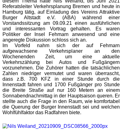
diesem Thema hatte Nils Weiland, bis Juni 2021
Referatsleiter Verkehrsplanung Bremen und heute in
Hamburg tätig, auf Einladung des Vereins Attraktive
Burger Altstadt e.V. (ABA) während einer
Vorstandssitzung am 09.09.21 einen ausführlichen
und interessanten Vortrag gehalten. Es waren
Politiker der Insel Fehmarn anwesend und eine
angeregte Diskussion schloss sich an.
Im Vorfeld nahm sich der auf Fehmarn
aufgewachsene Verkehrsplaner an den
Wochenenden Zeit, um eine aktuelle
Verkehrszählung bei Autos und Fußgängern
vorzunehmen. Die Zuhörer hatten die tatsächlichen
Zahlen niedriger vermutet und waren überrascht,
dass z.B. 700 KFZ in einer Stunde durch die
Innenstadt fahren und 1700 Fußgänger pro Stunde
die Breite Straße auf nur 160 Metern an einem
Sonnabendnachmittag in der Hauptsaison queren. Er
stellte auch die Frage in den Raum, wie komfortabel
die Querung der Burger Innenstadt sei und welchen
Wohlfühlfaktor das Radfahren biete.