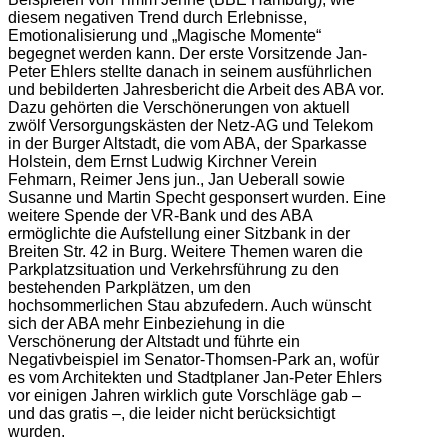
diesem negativen Trend durch Erlebnisse,
Emotionalisierung und „Magische Momente“
begegnet werden kann. Der erste Vorsitzende Jan-
Peter Ehlers stellte danach in seinem ausführlichen
und bebilderten Jahresbericht die Arbeit des ABA vor.
Dazu gehörten die Verschönerungen von aktuell
zwölf Versorgungskästen der Netz-AG und Telekom
in der Burger Altstadt, die vom ABA, der Sparkasse
Holstein, dem Ernst Ludwig Kirchner Verein
Fehmarn, Reimer Jens jun., Jan Ueberall sowie
Susanne und Martin Specht gesponsert wurden. Eine
weitere Spende der VR-Bank und des ABA
ermöglichte die Aufstellung einer Sitzbank in der
Breiten Str. 42 in Burg. Weitere Themen waren die
Parkplatzsituation und Verkehrsführung zu den
bestehenden Parkplätzen, um den
hochsommerlichen Stau abzufedern. Auch wünscht
sich der ABA mehr Einbeziehung in die
Verschönerung der Altstadt und führte ein
Negativbeispiel im Senator-Thomsen-Park an, wofür
es vom Architekten und Stadtplaner Jan-Peter Ehlers
vor einigen Jahren wirklich gute Vorschläge gab –
und das gratis –, die leider nicht berücksichtigt
wurden.