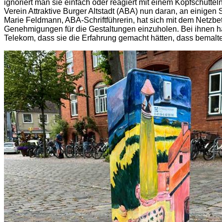
ignoriert man sie einfach oder reagiert mit einem Kopfschütt
Verein Attraktive Burger Altstadt (ABA) nun daran, an einigen 
Marie Feldmann, ABA-Schriftführerin, hat sich mit dem Netzbe
Genehmigungen für die Gestaltungen einzuholen. Bei ihnen hat
Telekom, dass sie die Erfahrung gemacht hätten, dass bemalt