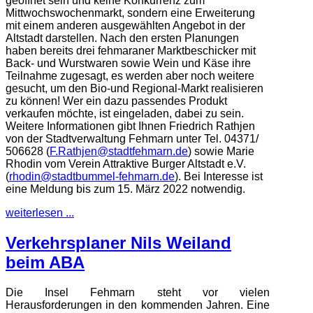
geöffnet sein und keine Konkurrenz zum
Mittwochswochenmarkt, sondern eine Erweiterung
mit einem anderen ausgewählten Angebot in der
Altstadt darstellen. Nach den ersten Planungen
haben bereits drei fehmaraner Marktbeschicker mit
Back- und Wurstwaren sowie Wein und Käse ihre
Teilnahme zugesagt, es werden aber noch weitere
gesucht, um den Bio-und Regional-Markt realisieren
zu können! Wer ein dazu passendes Produkt
verkaufen möchte, ist eingeladen, dabei zu sein.
Weitere Informationen gibt Ihnen Friedrich Rathjen
von der Stadtverwaltung Fehmarn unter Tel. 04371/
506628 (
F.Rathjen@stadtfehmarn.de
) sowie Marie
Rhodin vom Verein Attraktive Burger Altstadt e.V.
(
rhodin@stadtbummel-fehmarn.de
). Bei Interesse ist
eine Meldung bis zum 15. März 2022 notwendig.
weiterlesen ...
Verkehrsplaner Nils Weiland
beim ABA
Die Insel Fehmarn steht vor vielen
Herausforderungen in den kommenden Jahren. Eine