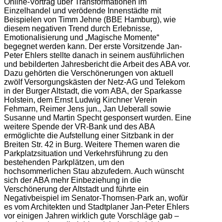
Online-Vortrag über Transformationen im
Einzelhandel und verödende Innenstädte mit
Beispielen von Timm Jehne (BBE Hamburg), wie
diesem negativen Trend durch Erlebnisse,
Emotionalisierung und „Magische Momente“
begegnet werden kann. Der erste Vorsitzende Jan-
Peter Ehlers stellte danach in seinem ausführlichen
und bebilderten Jahresbericht die Arbeit des ABA vor.
Dazu gehörten die Verschönerungen von aktuell
zwölf Versorgungskästen der Netz-AG und Telekom
in der Burger Altstadt, die vom ABA, der Sparkasse
Holstein, dem Ernst Ludwig Kirchner Verein
Fehmarn, Reimer Jens jun., Jan Ueberall sowie
Susanne und Martin Specht gesponsert wurden. Eine
weitere Spende der VR-Bank und des ABA
ermöglichte die Aufstellung einer Sitzbank in der
Breiten Str. 42 in Burg. Weitere Themen waren die
Parkplatzsituation und Verkehrsführung zu den
bestehenden Parkplätzen, um den
hochsommerlichen Stau abzufedern. Auch wünscht
sich der ABA mehr Einbeziehung in die
Verschönerung der Altstadt und führte ein
Negativbeispiel im Senator-Thomsen-Park an, wofür
es vom Architekten und Stadtplaner Jan-Peter Ehlers
vor einigen Jahren wirklich gute Vorschläge gab –