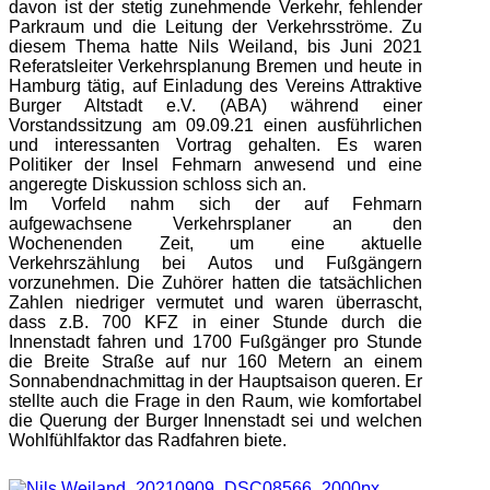
davon ist der stetig zunehmende Verkehr, fehlender
Parkraum und die Leitung der Verkehrsströme. Zu
diesem Thema hatte Nils Weiland, bis Juni 2021
Referatsleiter Verkehrsplanung Bremen und heute in
Hamburg tätig, auf Einladung des Vereins Attraktive
Burger Altstadt e.V. (ABA) während einer
Vorstandssitzung am 09.09.21 einen ausführlichen
und interessanten Vortrag gehalten. Es waren
Politiker der Insel Fehmarn anwesend und eine
angeregte Diskussion schloss sich an.
Im Vorfeld nahm sich der auf Fehmarn
aufgewachsene Verkehrsplaner an den
Wochenenden Zeit, um eine aktuelle
Verkehrszählung bei Autos und Fußgängern
vorzunehmen. Die Zuhörer hatten die tatsächlichen
Zahlen niedriger vermutet und waren überrascht,
dass z.B. 700 KFZ in einer Stunde durch die
Innenstadt fahren und 1700 Fußgänger pro Stunde
die Breite Straße auf nur 160 Metern an einem
Sonnabendnachmittag in der Hauptsaison queren. Er
stellte auch die Frage in den Raum, wie komfortabel
die Querung der Burger Innenstadt sei und welchen
Wohlfühlfaktor das Radfahren biete.