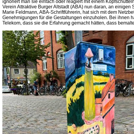
ignoriert man sie einfach oder reagiert mit einem Kopfschütt
Verein Attraktive Burger Altstadt (ABA) nun daran, an einigen 
Marie Feldmann, ABA-Schriftführerin, hat sich mit dem Netzbe
Genehmigungen für die Gestaltungen einzuholen. Bei ihnen hat
Telekom, dass sie die Erfahrung gemacht hätten, dass bemalt