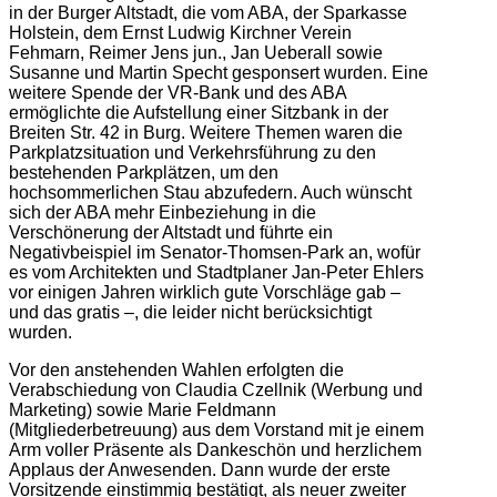
in der Burger Altstadt, die vom ABA, der Sparkasse
Holstein, dem Ernst Ludwig Kirchner Verein
Fehmarn, Reimer Jens jun., Jan Ueberall sowie
Susanne und Martin Specht gesponsert wurden. Eine
weitere Spende der VR-Bank und des ABA
ermöglichte die Aufstellung einer Sitzbank in der
Breiten Str. 42 in Burg. Weitere Themen waren die
Parkplatzsituation und Verkehrsführung zu den
bestehenden Parkplätzen, um den
hochsommerlichen Stau abzufedern. Auch wünscht
sich der ABA mehr Einbeziehung in die
Verschönerung der Altstadt und führte ein
Negativbeispiel im Senator-Thomsen-Park an, wofür
es vom Architekten und Stadtplaner Jan-Peter Ehlers
vor einigen Jahren wirklich gute Vorschläge gab –
und das gratis –, die leider nicht berücksichtigt
wurden.
Vor den anstehenden Wahlen erfolgten die
Verabschiedung von Claudia Czellnik (Werbung und
Marketing) sowie Marie Feldmann
(Mitgliederbetreuung) aus dem Vorstand mit je einem
Arm voller Präsente als Dankeschön und herzlichem
Applaus der Anwesenden. Dann wurde der erste
Vorsitzende einstimmig bestätigt, als neuer zweiter