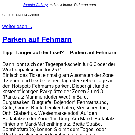
Joomla Gallery
makes it better. Balbooa.com
©
Fotos: Claudia Czellnik
weiterlesen ...
Parken auf Fehmarn
Tipp: Länger auf der Insel? ... Parken auf Fehmarn
Dann lohnt sich der Tagesparkschein für 6 € oder der
Wochenparkschein für 25 €.
Einfach das Ticket einmalig am Automaten der Zone
II ziehen und flexibel einen Tag oder sieben Tage an
den Hotspots Fehmarns parken. Dieser gilt für die
kostenpflichtigen Parkplätze der Zonen 2 und 3
(Parkplatz Mummendorfer Weg) in Burg,
Burgstaaken, Burgtiefe, Bojendorf, Fehmarnsund,
Gold, Grüner Brink, Lemkenhafen, Meeschendorf,
Orth, Staberhuk, Westermarkelsdorf. Auf den
Parkplätzen der Zone 1 in Burg (Am Markt, Parkplatz
Hinter am Markt/Mellenthinplatz, Breite Straße,
Bahnhofstraße) können Sie mit dem Tages- oder
Wochenparkschein in Kombination mit einer