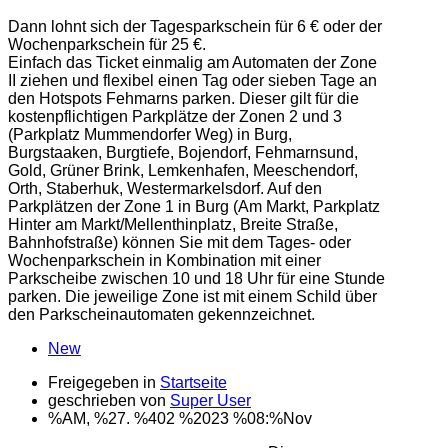
Dann lohnt sich der Tagesparkschein für 6 € oder der
Wochenparkschein für 25 €.
Einfach das Ticket einmalig am Automaten der Zone
II ziehen und flexibel einen Tag oder sieben Tage an
den Hotspots Fehmarns parken. Dieser gilt für die
kostenpflichtigen Parkplätze der Zonen 2 und 3
(Parkplatz Mummendorfer Weg) in Burg,
Burgstaaken, Burgtiefe, Bojendorf, Fehmarnsund,
Gold, Grüner Brink, Lemkenhafen, Meeschendorf,
Orth, Staberhuk, Westermarkelsdorf. Auf den
Parkplätzen der Zone 1 in Burg (Am Markt, Parkplatz
Hinter am Markt/Mellenthinplatz, Breite Straße,
Bahnhofstraße) können Sie mit dem Tages- oder
Wochenparkschein in Kombination mit einer
Parkscheibe zwischen 10 und 18 Uhr für eine Stunde
parken. Die jeweilige Zone ist mit einem Schild über
den Parkscheinautomaten gekennzeichnet.
New
Freigegeben in
Startseite
geschrieben von
Super User
%AM, %27. %402 %2023 %08:%Nov