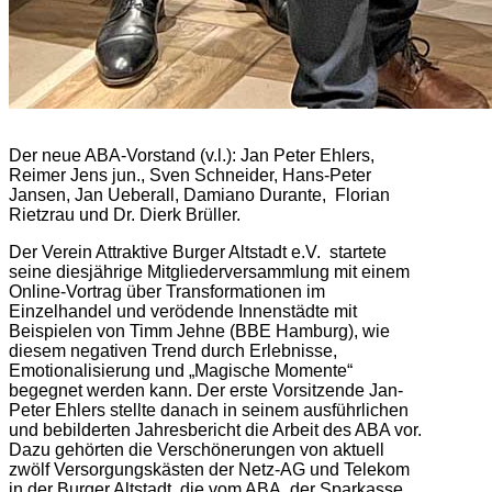
Der neue ABA-Vorstand (v.l.): Jan Peter Ehlers,
Reimer Jens jun., Sven Schneider, Hans-Peter
Jansen, Jan Ueberall, Damiano Durante, Florian
Rietzrau und Dr. Dierk Brüller.
Der Verein Attraktive Burger Altstadt e.V. startete
seine diesjährige Mitgliederversammlung mit einem
Online-Vortrag über Transformationen im
Einzelhandel und verödende Innenstädte mit
Beispielen von Timm Jehne (BBE Hamburg), wie
diesem negativen Trend durch Erlebnisse,
Emotionalisierung und „Magische Momente“
begegnet werden kann. Der erste Vorsitzende Jan-
Peter Ehlers stellte danach in seinem ausführlichen
und bebilderten Jahresbericht die Arbeit des ABA vor.
Dazu gehörten die Verschönerungen von aktuell
zwölf Versorgungskästen der Netz-AG und Telekom
in der Burger Altstadt, die vom ABA, der Sparkasse