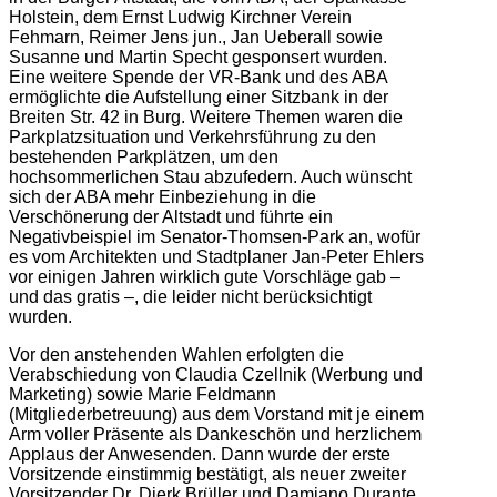
Holstein, dem Ernst Ludwig Kirchner Verein
Fehmarn, Reimer Jens jun., Jan Ueberall sowie
Susanne und Martin Specht gesponsert wurden.
Eine weitere Spende der VR-Bank und des ABA
ermöglichte die Aufstellung einer Sitzbank in der
Breiten Str. 42 in Burg. Weitere Themen waren die
Parkplatzsituation und Verkehrsführung zu den
bestehenden Parkplätzen, um den
hochsommerlichen Stau abzufedern. Auch wünscht
sich der ABA mehr Einbeziehung in die
Verschönerung der Altstadt und führte ein
Negativbeispiel im Senator-Thomsen-Park an, wofür
es vom Architekten und Stadtplaner Jan-Peter Ehlers
vor einigen Jahren wirklich gute Vorschläge gab –
und das gratis –, die leider nicht berücksichtigt
wurden.
Vor den anstehenden Wahlen erfolgten die
Verabschiedung von Claudia Czellnik (Werbung und
Marketing) sowie Marie Feldmann
(Mitgliederbetreuung) aus dem Vorstand mit je einem
Arm voller Präsente als Dankeschön und herzlichem
Applaus der Anwesenden. Dann wurde der erste
Vorsitzende einstimmig bestätigt, als neuer zweiter
Vorsitzender Dr. Dierk Brüller und Damiano Durante