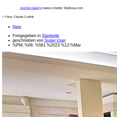
Joomla Gallery
makes it better. Balbooa.com
©
Fotos: Claudia Czellnik
New
Freigegeben in
Startseite
geschrieben von
Super User
%PM, %06. %561 %2023 %12:%Mai