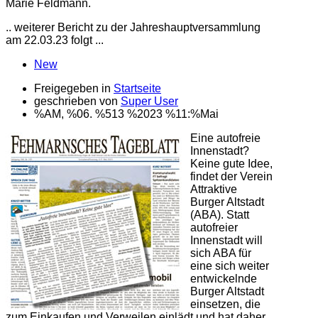
Marie Feldmann.
.. weiterer Bericht zu der Jahreshauptversammlung
am 22.03.23 folgt ...
New
Freigegeben in
Startseite
geschrieben von
Super User
%AM, %06. %513 %2023 %11:%Mai
Eine autofreie
Innenstadt?
Keine gute Idee,
findet der Verein
Attraktive
Burger Altstadt
(ABA). Statt
autofreier
Innenstadt will
sich ABA für
eine sich weiter
entwickelnde
Burger Altstadt
einsetzen, die
zum Einkaufen und Verweilen einlädt und hat daher