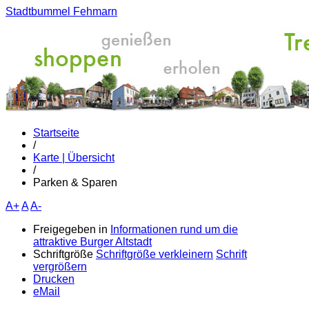
Stadtbummel Fehmarn
Startseite
/
Karte | Übersicht
/
Parken & Sparen
A+
A
A-
Freigegeben in
Informationen rund um die
attraktive Burger Altstadt
Schriftgröße
Schriftgröße verkleinern
Schrift
vergrößern
Drucken
eMail