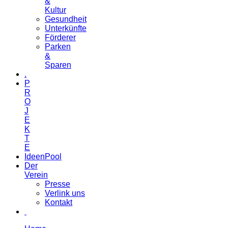
&
Kultur
Gesundheit
Unterkünfte
Förderer
Parken
&
Sparen
.
P
R
O
J
E
K
T
E
IdeenPool
Der
Verein
Presse
Verlink uns
Kontakt