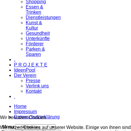
Shopping
Essen &
Trinken
Dienstleistungen
Kunst &
Kultur
Gesundheit
Unterkünfte
Förderer
Parken &
Sparen
.
P R O J E K T E
IdeenPool
Der Verein
Presse
Verlink uns
Kontakt
Home
Impressum
Datenschutzerklärung
Wir benutzen Cookies
Menu
Wir nutzen Cookies auf unserer Website. Einige von ihnen sind