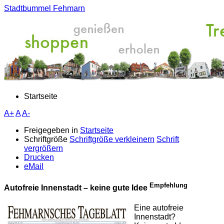
Stadtbummel Fehmarn
Startseite
A+
A
A-
Freigegeben in
Startseite
Schriftgröße
Schriftgröße verkleinern
Schrift
vergrößern
Drucken
eMail
Empfehlung
Autofreie Innenstadt – keine gute Idee
Eine autofreie
Innenstadt?