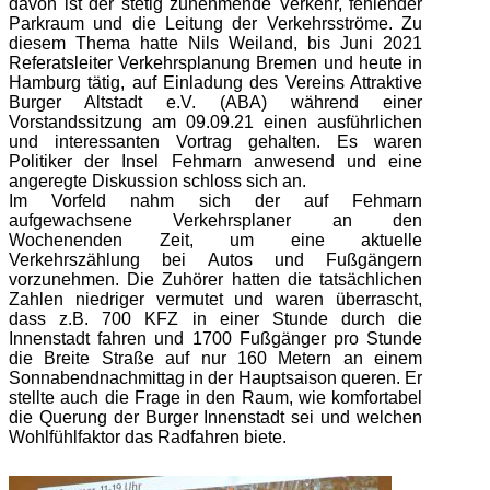
davon ist der stetig zunehmende Verkehr, fehlender
Parkraum und die Leitung der Verkehrsströme. Zu
diesem Thema hatte Nils Weiland, bis Juni 2021
Referatsleiter Verkehrsplanung Bremen und heute in
Hamburg tätig, auf Einladung des Vereins Attraktive
Burger Altstadt e.V. (ABA) während einer
Vorstandssitzung am 09.09.21 einen ausführlichen
und interessanten Vortrag gehalten. Es waren
Politiker der Insel Fehmarn anwesend und eine
angeregte Diskussion schloss sich an.
Im Vorfeld nahm sich der auf Fehmarn
aufgewachsene Verkehrsplaner an den
Wochenenden Zeit, um eine aktuelle
Verkehrszählung bei Autos und Fußgängern
vorzunehmen. Die Zuhörer hatten die tatsächlichen
Zahlen niedriger vermutet und waren überrascht,
dass z.B. 700 KFZ in einer Stunde durch die
Innenstadt fahren und 1700 Fußgänger pro Stunde
die Breite Straße auf nur 160 Metern an einem
Sonnabendnachmittag in der Hauptsaison queren. Er
stellte auch die Frage in den Raum, wie komfortabel
die Querung der Burger Innenstadt sei und welchen
Wohlfühlfaktor das Radfahren biete.